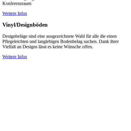
Konferenzraum
Weitere Infos
Vinyl/Designböden
Designbeläge sind eine ausgezeichnete Wahl für alle die einen
Pflegeleichten und langlebigen Bodenbelag suchen. Dank ihrer
Vielfalt an Designs lässt es keine Wünsche offen.
Weitere Infos
KONTAKT
Link Bodenkonzepte
Florian Link
Im Vogelsang 5
78078 Niedereschach-Fischbach
Tel.: 0 77 25 34 18
Fax: 0 77 25 24 82